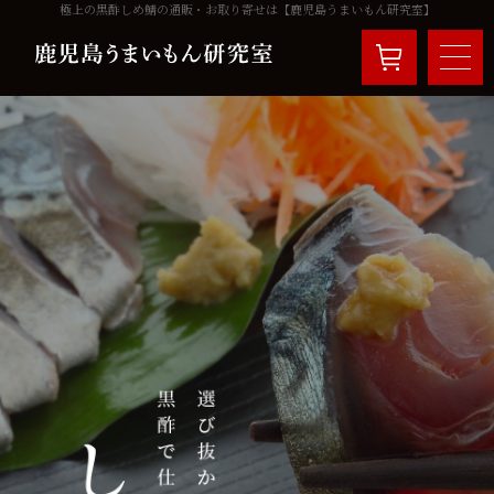
極上の黒酢しめ鯖の通販・お取り寄せは【鹿児島うまいもん研究室】
ホーム
しめ鯖
飲食店の方へ
アレンジレシピ
お客様の声
よくある質問