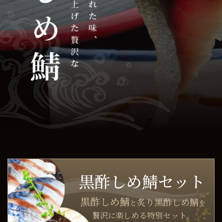
会社概要
お問い合わせ
オンラインショップ
発送について
よくある質問
黒酢しめ鯖セット
黒酢しめ鯖
炙り黒酢しめ鯖
と
を
贅沢に楽しめる
特別セット。