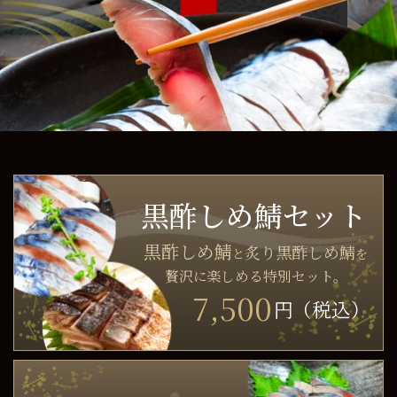
黒酢しめ鯖セット
黒酢しめ鯖
炙り黒酢しめ鯖
と
を
贅沢に楽しめる
特別セット。
7,500
円（税込）