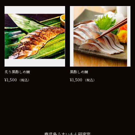
営業日カレンダー
今月(2026年8月)
日
月
火
水
木
金
土
1
2
3
4
5
6
7
8
9
10
11
12
13
14
15
16
17
18
19
20
21
22
23
24
25
26
27
28
29
炙り黒酢しめ鯖
黒酢しめ鯖
30
31
¥1,500
¥1,500
（税込）
（税込）
翌月(2026年9月)
日
月
火
水
木
金
土
1
2
3
4
5
6
7
8
9
10
11
12
13
14
15
16
17
18
19
20
21
22
23
24
25
26
27
28
29
30
鹿児島うまいもん研究室