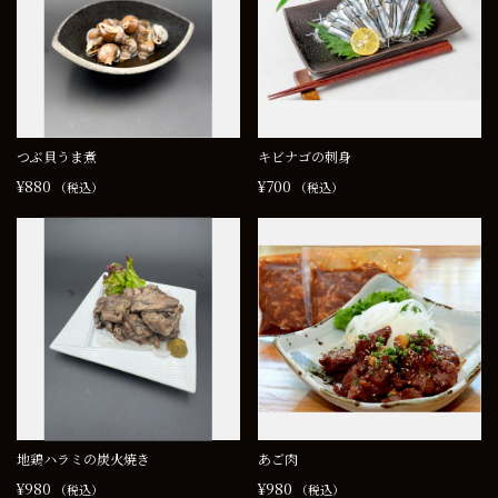
カートの中
HOME
つぶ貝うま煮
キビナゴの刺身
¥880
¥700
（税込）
（税込）
特定商取引法に基づく表記
ゲスト
ログイン
新規会員登録
地鶏ハラミの炭火焼き
あご肉
¥980
¥980
（税込）
（税込）